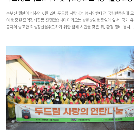
눈부신 햇살이 비추던 6월 2일, 두드림 사랑나눔 봉사단은대전 국립현충원에 모
여 현충원 묘역정비활동 진행했습니다.다가오는 6월 6일 현충일에 앞서, 국가 유
공자의 숭고한 희생정신을추모하기 위한 참배 시간을 갖은 뒤, 환경 정비 봉사활
동을 진행하며순국선열의 숭고한 얼과 희생정신을 기렸습니다.매년 현충원 봉사
활동에 참여하고 있는 사랑나눔봉사단은초여름의 후끈한 날씨와 뜨거운 햇빛을
뒤로하고감사와 존경의 마음을 담아 한분한분 정성...