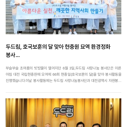
두드림, 호국보훈의 달 맞아 현충원 묘역 환경정화
봉사...
부슬부슬 초여름의 빗방울이 떨어지던 6월 3일,두드림 사랑나눔 봉사단은 이른
아침 대전 국립현충원에 모여제 66회 현충일(호국보훈의 달)을 맞아 봉사활동을
진행했습니다.이날 봉사활동에는 두드림 사랑나눔봉사단과 대전광역시 자원봉사
연합회,노블레스오블리주 사회공헌기업 봉사단까지 총 100여명의 인원이 함께 모
여현충탑 참배를 시작으로 묘역 주변 정비 및 태극기 꽂기 봉사활동을 실시했습니
다^^쌀쌀한 날씨와 비가 오는날임에도 불구하고...