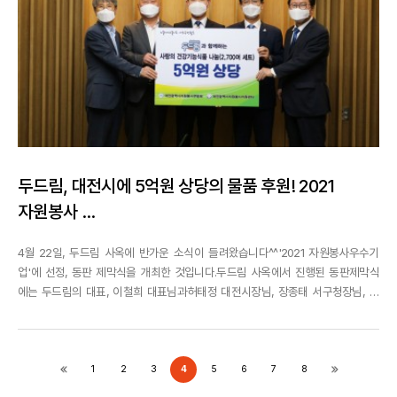
두드림, 대전시에 5억원 상당의 물품 후원! 2021
자원봉사 ...
4월 22일, 두드림 사옥에 반가운 소식이 들려왔습니다^^'2021 자원봉사우수기
업'에 선정, 동판 제막식을 개최한 것입니다.두드림 사옥에서 진행된 동판제막식
에는 두드림의 대표, 이철희 대표님과허태정 대전시장님, 장종태 서구청장님, 서
구자원봉사협의회장님이자리해주셨으며 두드림사옥 입구에서 동판제막식을 진
행했습니다.두드림은 이와 더불어 5억원 상당의 건강기능식품 2,700여 세트를대
전시자원봉사연합회에 기탁했습니다.기탁된 후원물품은 ...
1
2
3
4
5
6
7
8