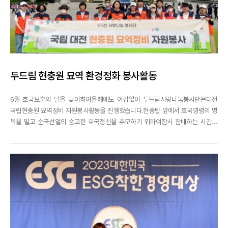
두드림 현충원 묘역 환경정화 봉사활동
6월 호국보훈의 달을 맞이하여올해에도 어김없이 두드림사랑나눔봉사단은대전
국립현충원 묘역정비 자원봉사활동을 진행했습니다.현충탑 앞에서 호국영령의 명
복을 빌고 순국선열의 숭고한 호국정신을 추모하기 위하여잠시 참배하는 시간을
가진 뒤묘역정비 봉사활동을 시작하였습니다.다소 덥고 습한 날씨에도우리나라를
지키기 위하여 목숨을 바치신 선열의 넋을 기리며,존경의 마음을 담아 묘역 주변
을 정비하고비석을 닦았습니다.국가유공자분...