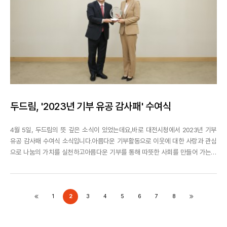
두드림, '2023년 기부 유공 감사패' 수여식
4월 5일, 두드림의 뜻 깊은 소식이 있었는데요,바로 대전시청에서 2023년 기부
유공 감사패 수여식 소식입니다.아름다운 기부활동으로 이웃에 대한 사랑과 관심
으로 나눔의 가치를 실천하고아름다운 기부를 통해 따뜻한 사회를 만들어 가는데
기여한 회사에 감사패를 전달하는 행사입니다.이양숙 대표님을 비롯하여, 맥키스
컴퍼니(선양), ktcs 등 대전 12명(기관.개인 포함)그리고이장우 대전시장이참석하
였습니다.그동안 꾸준하게 지역나눔실천에 적극 동...
1
2
3
4
5
6
7
8