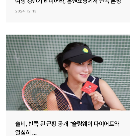
여성 갱년기 리피어라, 홈앤쇼핑에서 단독 론칭
2024-12-13
솔비, 반쪽 된 근황 공개 “슬림웨이 다이어트와
열심히 ...