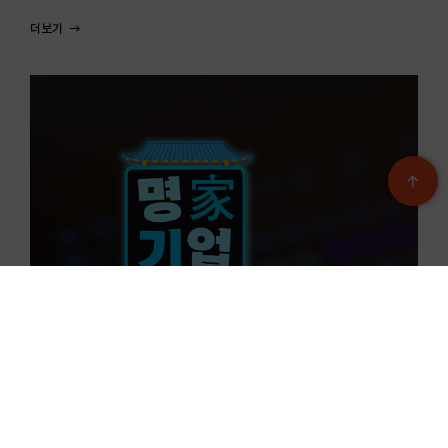
두드림소식
두드
TJB <명가기업의 DNA> 방송 공개! 함께 만든
두드
두드림의 순간
202
2026-08-07