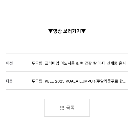
▼영상 보러가기▼
이전
두드림, 프리미엄 이노시톨 & 뼈 건강 칼·마·디 신제품 출시
다음
두드림, KBEE 2025 KUALA LUMPUR(쿠알라룸푸르 한류박람회)참가
목록