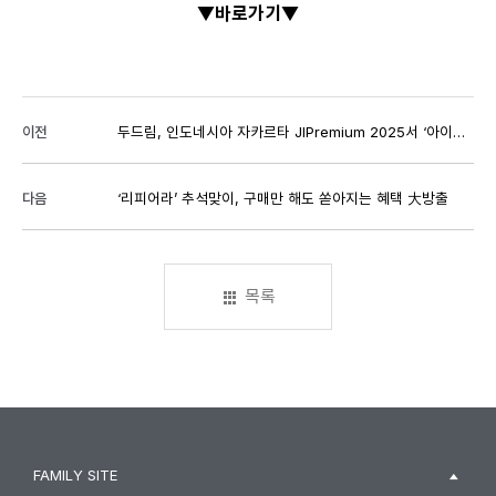
▼바로가기▼
이전
두드림, 인도네시아 자카르타 JIPremium 2025서 ‘아이클타임·슬림웨이·리피어라’ 소개
다음
‘리피어라’ 추석맞이, 구매만 해도 쏟아지는 혜택 大방출
목록
FAMILY SITE