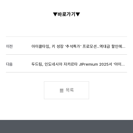
▼바로가기▼
이전
아이클타임, 키 성장 '추석특가' 프로모션...역대급 할인에 추가 증정까지
다음
두드림, 인도네시아 자카르타 JIPremium 2025서 ‘아이클타임·슬림웨이·리피어라’ 소개
목록